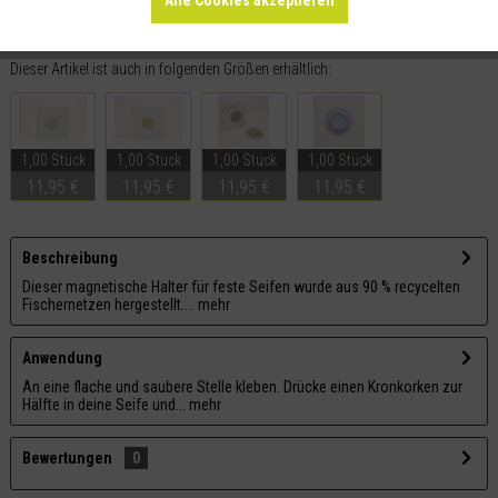
Alle Cookies akzeptieren
Merken
Teilen
Dieser Artikel ist auch in folgenden Größen erhältlich:
1,00 Stück
1,00 Stück
1,00 Stück
1,00 Stück
11,95 €
11,95 €
11,95 €
11,95 €
Beschreibung
Dieser magnetische Halter für feste Seifen wurde aus 90 % recycelten
Fischernetzen hergestellt....
mehr
Anwendung
An eine flache und saubere Stelle kleben. Drücke einen Kronkorken zur
Hälfte in deine Seife und...
mehr
Bewertungen
0