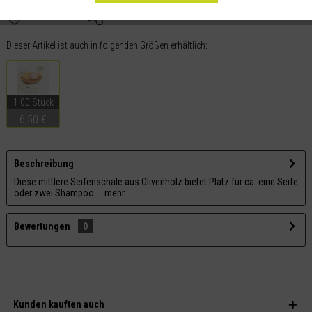
Merken
Teilen
Dieser Artikel ist auch in folgenden Größen erhältlich:
1,00 Stück
6,50 €
Beschreibung
Diese mittlere Seifenschale aus Olivenholz bietet Platz für ca. eine Seife
oder zwei Shampoo....
mehr
Bewertungen
0
Kunden kauften auch