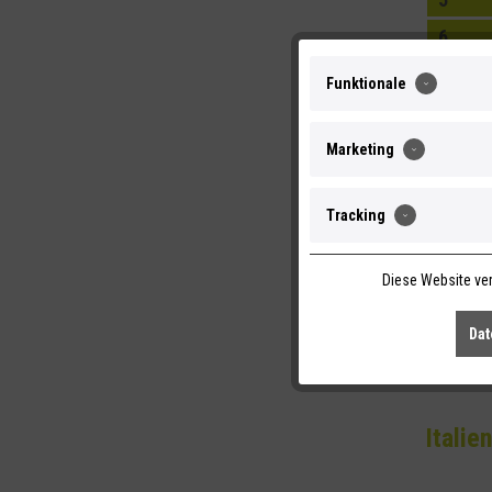
6
69190
Funktionale
7
76829
Marketing
8
Tracking
9
Diese Website ver
97437
Dat
Italien