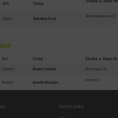
Straße u. Haus-Nr
Ort
Firma
Altenmarktgasse 22
Brixen
Rebellion Food
reich
Ort
Firma
Straße u. Haus-Nr
Satteins
Amann Corinna
Wiesleweg 18
Kreuzstr. 2
Wolfurt
dreierlei-Bioladen
ICE
RECHTLICHES