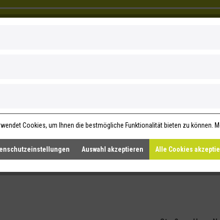
Walldorf
lieber unverpackt Walldorf
Sambugaweg 11
Landau
Bodymed Center Landau
Theaterstraße 4
wendet Cookies, um Ihnen die bestmögliche Funktionalität bieten zu können.
M
Am Ziegelbrunn 19
Haßfurt
Wolke 7
enschutzeinstellungen
Auswahl akzeptieren
Alle Cookies akzepti