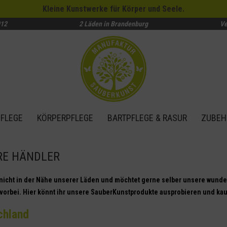
Kleine Kunstwerke für Körper und Seele.
012
2 Läden in Brandenburg
Ve
FLEGE
KÖRPERPFLEGE
BARTPFLEGE & RASUR
ZUBEH
RE HÄNDLER
 nicht in der Nähe unserer Läden und möchtet gerne selber unsere wund
vorbei. Hier könnt ihr unsere SauberKunstprodukte ausprobieren und ka
chland