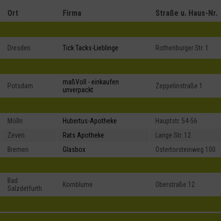
Ort
Firma
Straße u. Haus-Nr.
Dresden
Tick Tacks-Lieblinge
Rothenburger Str. 1
maßVoll - einkaufen
Potsdam
Zeppelinstraße 1
unverpackt
Mölln
Hubertus-Apotheke
Hauptstr. 54-56
Zeven
Rats Apotheke
Lange Str. 12
Bremen
Glasbox
Ostertorsteinweg 100
Bad
Kornblume
Oberstraße 12
Salzdetfurth