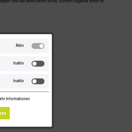
igkeit sind hier keine leeren Worte, sondern tragende Werte im
Aktiv
Inaktiv
Inaktiv
ehr Informationen
eren