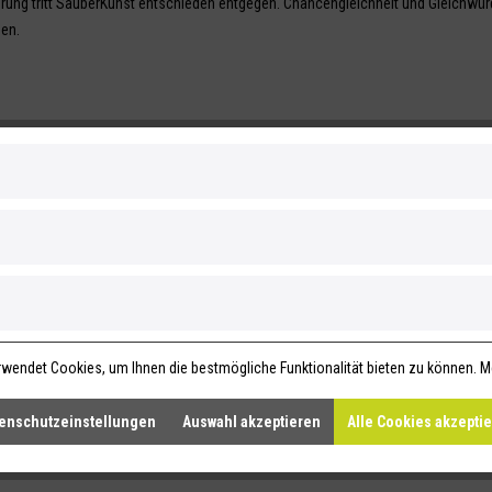
erung tritt SauberKunst entschieden entgegen. Chancengleichheit und Gleichwürd
en.
wendet Cookies, um Ihnen die bestmögliche Funktionalität bieten zu können.
M
enschutzeinstellungen
Auswahl akzeptieren
Alle Cookies akzepti