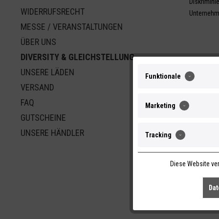
Diskrimini
WIDERRUFSRECHT
Unternehm
MESSE / VERANSTALTUNGEN
ÜBER UNS
DIVERSITY & GLEICHSTELLUNG
UNSERE LÄDEN
Funktionale
VERSAND
FAQ
Marketing
GUTSCHEINE
UNSERE HÄNDLER
Tracking
Diese Website ver
Dat