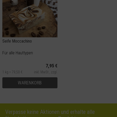
Seife Moccachino
Für alle Hauttypen
7,95 €
1 kg = 79,50 €
inkl. MwSt.,
zzgl.
Versand
WARENKORB
Verpasse keine Aktionen und erhalte alle