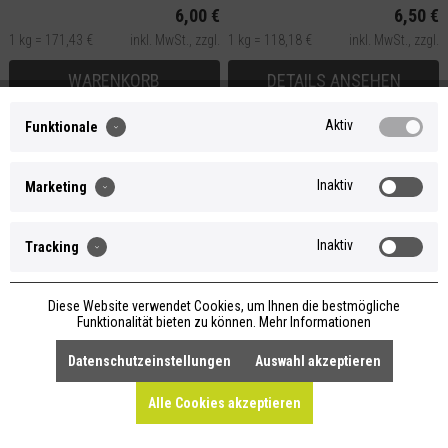
6,00 €
6,50 €
1 kg = 171,43 €
inkl. MwSt.,
zzgl.
1 kg = 118,18 €
inkl. MwSt.,
zzgl.
Versand
Versand
WARENKORB
DETAILS ANSEHEN
Aktiv
Funktionale
Inaktiv
Marketing
Inaktiv
Tracking
Diese Website verwendet Cookies, um Ihnen die bestmögliche
Funktionalität bieten zu können.
Mehr Informationen
Seife Namasté Lotus Anhänger
Körperöl Namasté
Datenschutzeinstellungen
Auswahl akzeptieren
Special Edition
Schimmerndes Körperöl mit
Patchouli
Alle Cookies akzeptieren
3,90 €
24,90 €