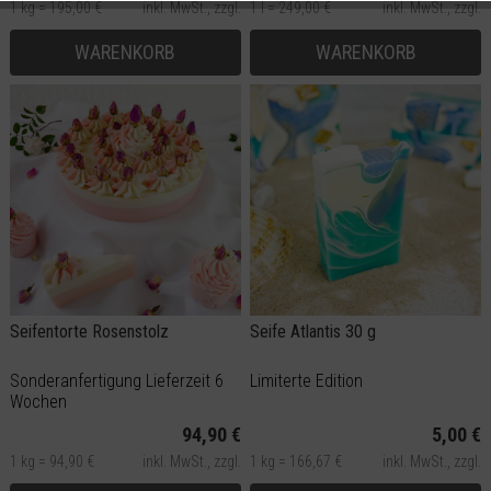
1 kg = 195,00 €
inkl. MwSt.,
zzgl.
1 l = 249,00 €
inkl. MwSt.,
zzgl.
Versand
Versand
WARENKORB
WARENKORB
Seifentorte Rosenstolz
Seife Atlantis 30 g
Sonderanfertigung Lieferzeit 6
Limiterte Edition
Wochen
94,90 €
5,00 €
1 kg = 94,90 €
inkl. MwSt.,
zzgl.
1 kg = 166,67 €
inkl. MwSt.,
zzgl.
Versand
Versand