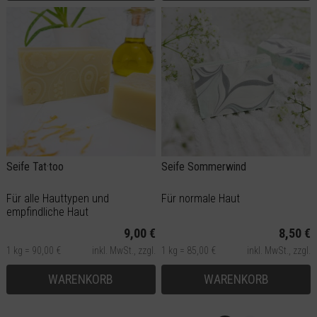
Seife Tat·too
Seife Sommerwind
Für alle Hauttypen und
Für normale Haut
empfindliche Haut
9,00 €
8,50 €
1 kg = 90,00 €
inkl. MwSt.,
zzgl.
1 kg = 85,00 €
inkl. MwSt.,
zzgl.
Versand
Versand
WARENKORB
WARENKORB