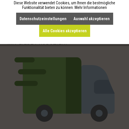
Diese Website verwendet Cookies, um Ihnen die bestmögliche
Funktionalität bieten zu können.
Mehr Informationen
REIN VEGAN,
Datenschutzeinstellungen
Auswahl akzeptieren
SEIFEN OHNE
HANDGEFERTGTE
PALMÖL, KEIN
Alle Cookies akzeptieren
KÖRPERPFLEGEPRODUKTE
MIKROPLASTIK
MIT LIEBE PRODUZIERT