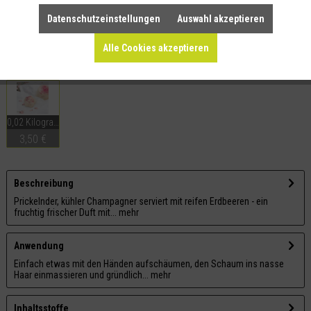
Datenschutzeinstellungen
Auswahl akzeptieren
Merken
Teilen
Alle Cookies akzeptieren
Dieser Artikel ist auch in folgenden Größen erhältlich:
0,02 Kilogramm
3,50 €
Beschreibung
Prickelnder, kühler Champagner serviert mit reifen Erdbeeren - ein
fruchtig frischer Duft mit...
mehr
Anwendung
Einfach etwas mit den Händen aufschäumen, den Schaum ins nasse
Haar einmassieren und gründlich...
mehr
Inhaltsstoffe