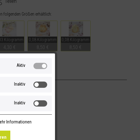
Teilen
 in folgenden Größen erhältlich:
03 Kilogramm
0,08 Kilogramm
0,08 Kilogramm
4,30 €
8,50 €
8,50 €
Aktiv
Inaktiv
Inaktiv
ehr Informationen
eren