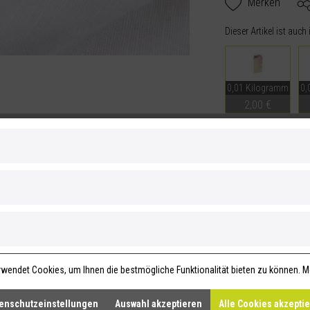
Merken
Dieser Artikel ist auch
0,01 Kilogramm
0,
2,00 €
BEWERTUNGEN
rühling in einer Plantage voll blühender
iel Olivenöl, Kakaobutter und Kokosmilch.
aum und die enthaltenen Proteine spenden der
n Olivenöl und Kakaobutter.
wendet Cookies, um Ihnen die bestmögliche Funktionalität bieten zu können.
M
enschutzeinstellungen
Auswahl akzeptieren
Alle Cookies akzepti