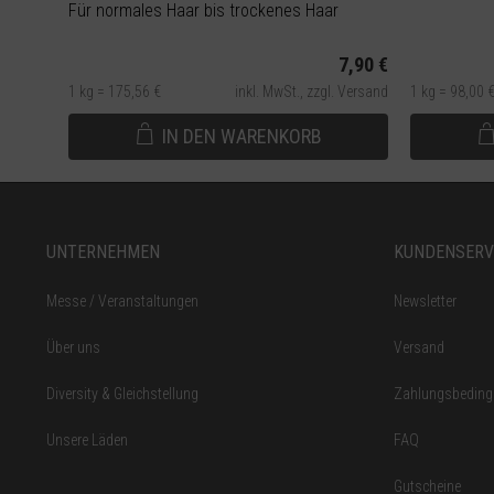
Für normales Haar bis trockenes Haar
7,90 €
1 kg = 175,56 €
inkl. MwSt.,
zzgl. Versand
1 kg = 98,00 
IN DEN
WARENKORB
UNTERNEHMEN
KUNDENSERV
Messe / Veranstaltungen
Newsletter
Über uns
Versand
Diversity & Gleichstellung
Zahlungsbedin
Unsere Läden
FAQ
Gutscheine