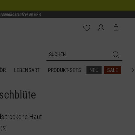
rsandkostenfrei ab 69 €
ÖR
LEBENSART
PRODUKT-SETS
NEU
SALE

rschblüte
is trockene Haut
(
5
)