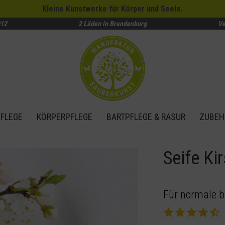
Kleine Kunstwerke für Körper und Seele.
012
2 Läden in Brandenburg
Ve
FLEGE
KÖRPERPFLEGE
BARTPFLEGE & RASUR
ZUBEH
Seife Ki
Für normale b