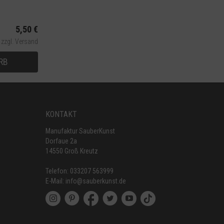
5,50 €
,
zzgl. Versand
RB
KONTAKT
Manufaktur SauberKunst
Dorfaue 2a
14550 Groß Kreutz
Telefon:
033207 563999
E-Mail:
info@sauberkunst.de