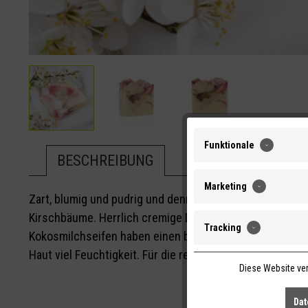
Funktionale
BESCHREIBUNG
INHALTSSTOFFE
Marketing
Zart, blumig und pudrig und dennoch gewaltig - wie der F
Kirschbäume. Herrlich cremige Dusch- & Badeseife mit v
Tracking
Kokosmilchseifen haben einen besonders cremigen Sch
Haut viel Feuchtigkeit. Für die reichhaltige Pflege sorge
Diese Website ver
Dat