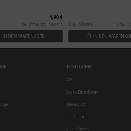
4,90 €
€
inkl. MwSt.,
zzgl. Versand
1 kg = 550,00 €
inkl. MwSt.
IN DEN
WARENKORB
IN DEN
WARENKO
ICE
RECHTLICHES
AGB
Cookie-Einstellungen
gungen
Datenschutz
Impressum
Widerrufsrecht