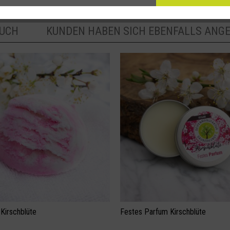
AUCH
KUNDEN HABEN SICH EBENFALLS ANG
Kirschblüte
Festes Parfum Kirschblüte