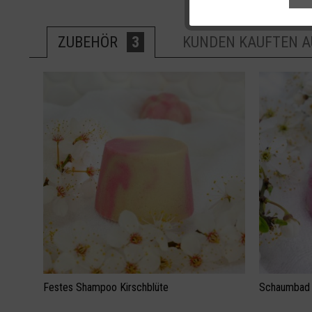
ZUBEHÖR
3
KUNDEN KAUFTEN 
Festes Shampoo Kirschblüte
Schaumbad 