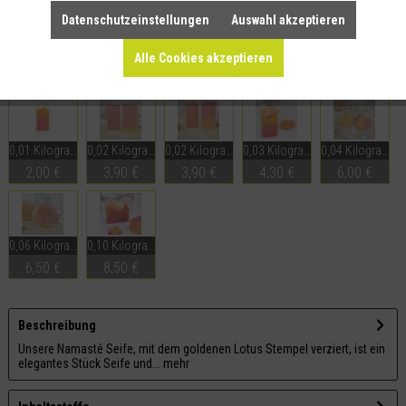
Datenschutzeinstellungen
Auswahl akzeptieren
Merken
Teilen
Alle Cookies akzeptieren
Dieser Artikel ist auch in folgenden Größen erhältlich:
0,01 Kilogramm
0,02 Kilogramm
0,02 Kilogramm
0,03 Kilogramm
0,04 Kilogramm
2,00 €
3,90 €
3,90 €
4,30 €
6,00 €
0,06 Kilogramm
0,10 Kilogramm
6,50 €
8,50 €
Beschreibung
Unsere Namasté Seife, mit dem goldenen Lotus Stempel verziert, ist ein
elegantes Stück Seife und...
mehr