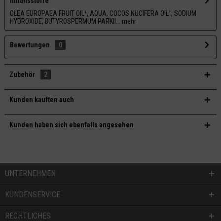
Inhaltsstoffe
OLEA EUROPAEA FRUIT OIL¹, AQUA, COCOS NUCIFERA OIL¹, SODIUM
HYDROXIDE, BUTYROSPERMUM PARKII...
mehr
Bewertungen
0
Zubehör
2
Kunden kauften auch
Kunden haben sich ebenfalls angesehen
UNTERNEHMEN
KUNDENSERVICE
RECHTLICHES