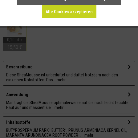
Merken
Teilen
Alle Cookies akzeptieren
Dieser Artikel ist auch in folgenden Größen erhältlich:
0,10 Liter
15,50 €
Beschreibung
Diese SheaMousse ist unbeduftet und duftet trotzdem nach den
einzelnen Rohstoffen. Das...
mehr
Anwendung
Man trägt die SheaMousse optimalerweise auf die noch leicht feuchte
Haut auf und massiert sie...
mehr
Inhaltsstoffe
BUTYROSPERMUM PARKII BUTTER¹, PRUNUS ARMENIACA KERNEL OIL,
MARANTA ARUNDINACEA ROOT POWDER¹,...
mehr