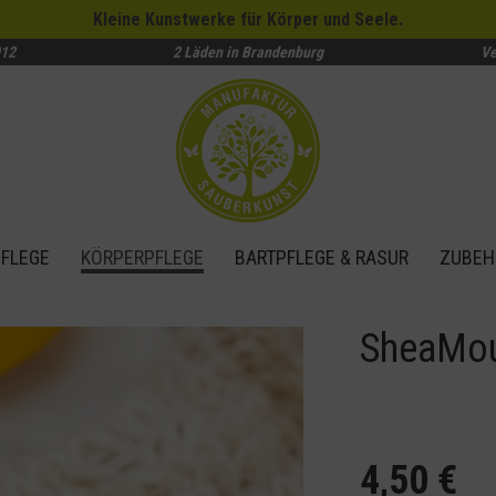
Kleine Kunstwerke für Körper und Seele.
012
2 Läden in Brandenburg
Ve
FLEGE
KÖRPERPFLEGE
BARTPFLEGE & RASUR
ZUBEH
SheaMou
4,50 €