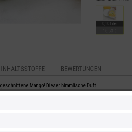
0,10 Liter
15,50 €
INHALTSSTOFFE
BEWERTUNGEN
aufgeschnittene Mango! Dieser himmlische Duft
 Feuchtigkeit der Haut. Reiskeimöl lässt die
ut. Abgerundet wird die Mousse von Mandelöl,
eschmeidig zu machen und ihre Elastizität zu