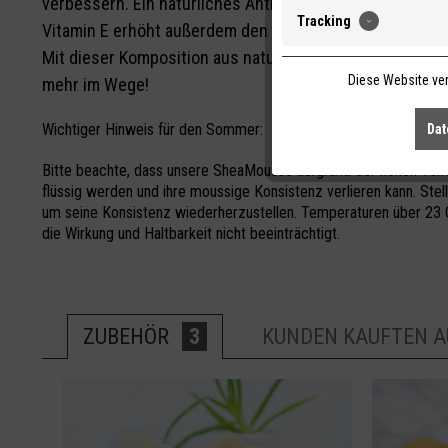
verbessern. Ein natürliches Anti-Aging-Mittel aus dem
Tracking
Vitamin E erhöht außerdem den Hautschutz.
Mit dieser Komposition aus naturbelassenen Ölen und Fe
Diese Website ver
mehr im Wege!
Wichtiger Hinweis für den Sommer:
Dat
Bitte beachte, dass unsere SheaMousse aufgrund der hohen Te
flüssig werden und ihre moussige Konsistenz verlieren kann. Stell
um seine Konsistenz wiederherzustellen. Temperaturen über 23
die Wirkung und Haltbarkeit nicht beeinträchtigt.
ZUBEHÖR
3
KUNDEN KAUFTEN 