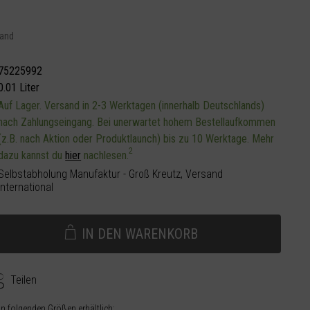
sand
75225992
0.01 Liter
Auf Lager. Versand in 2-3 Werktagen (innerhalb Deutschlands)
nach Zahlungseingang. Bei unerwartet hohem Bestellaufkommen
(z.B. nach Aktion oder Produktlaunch) bis zu 10 Werktage. Mehr
2
dazu kannst du
hier
nachlesen.
Selbstabholung Manufaktur - Groß Kreutz, Versand
international
IN DEN
WARENKORB
Teilen
 in folgenden Größen erhältlich: