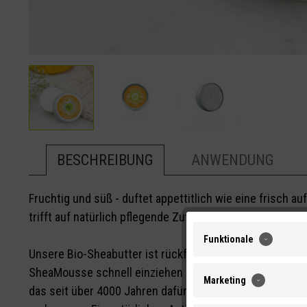
BESCHREIBUNG
ANWENDUNG
Fruchtig und süß - duftet appettitlich wie eine frisch 
trifft auf natürlich pflegende Zutaten.
Funktionale
Unsere Bio-Sheabutter ist rückfettend und balanciert die
SheaMousse schnell einziehen und beruhigt sensible Ha
Marketing
das seit über 4000 Jahren dafür bekannt ist, die Haut g