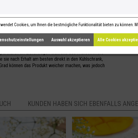
 Fundus der Natur! Feuchtigkeitsspendendes
tten steht gepflegter, samtiger Haut nichts
wendet Cookies, um Ihnen die bestmögliche Funktionalität bieten zu können.
M
enschutzeinstellungen
Auswahl akzeptieren
Alle Cookies akzepti
mperaturen im Lieferwagen während des Frühsommers
e sie nach Erhalt am besten direkt in den Kühlschrank,
 Grad können das Produkt weicher machen, was jedoch
AUCH
KUNDEN HABEN SICH EBENFALLS ANG