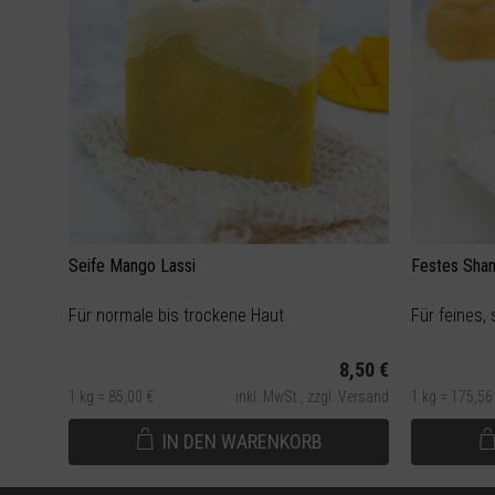
Seife Mango Lassi
Festes Sha
Für normale bis trockene Haut
Für feines,
8,50 €
1 kg = 85,00 €
inkl. MwSt.,
zzgl. Versand
1 kg = 175,56
IN DEN
WARENKORB