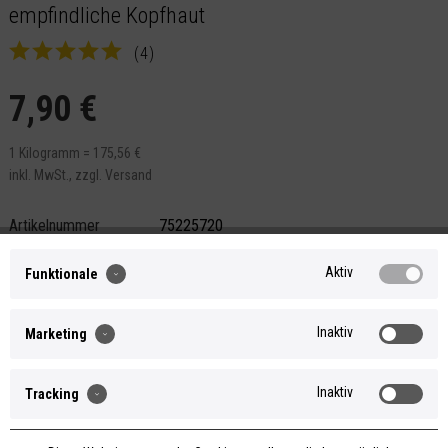
empfindliche Kopfhaut
(
4
)
7,90 €
1 Kilogramm = 175,56 €
inkl. MwSt.,
zzgl. Versand
Artikelnummer
75225720
Inhalt
0.045 Kilogramm
Aktiv
Versand
Funktionale
Auf Lager. Versand in 2-3 Werktagen
(innerhalb Deutschlands) nach
Zahlungseingang. Bei unerwartet hohem
Inaktiv
Marketing
Bestellaufkommen (z.B. nach Aktion oder
Produktlaunch) bis zu 10 Werktage. Mehr
2
Inaktiv
Tracking
dazu kannst du
hier
nachlesen.
Selbstabholung Manufaktur - Groß Kreutz,
Versand international