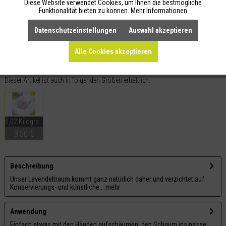
Diese Website verwendet Cookies, um Ihnen die bestmögliche
Funktionalität bieten zu können.
Mehr Informationen
IN DEN
WARENKORB
Datenschutzeinstellungen
Auswahl akzeptieren
Alle Cookies akzeptieren
Merken
Teilen
Dieser Artikel ist auch in folgenden Größen erhältlich:
0,02 Kilogramm
3,50 €
Beschreibung
Unser Lavendeltraum kommt ganz natürlich daher und verzichtet auf
Konservierungs- und künstliche...
mehr
Anwendung
Einfach etwas mit den Händen aufschäumen, den Schaum ins nasse