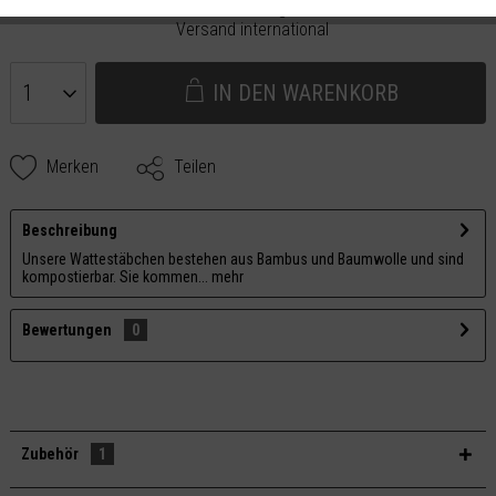
Selbstabholung Manufaktur - Groß Kreutz,
Versand international
IN DEN
WARENKORB
Merken
Teilen
Beschreibung
Unsere Wattestäbchen bestehen aus Bambus und Baumwolle und sind
kompostierbar. Sie kommen...
mehr
Bewertungen
0
Zubehör
1