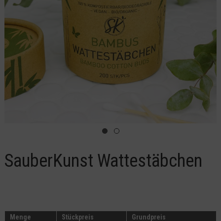
SauberKunst Wattestäbchen
Menge
Stückpreis
Grundpreis