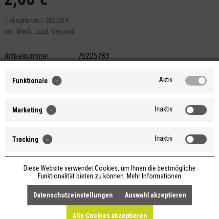
1 Kilogramm = 200,00 €
inkl. MwSt.,
zzgl. Versand
Artikelnummer
75225783
Inhalt
0.01 Kilogramm
Versand
Auf Lager. Versand in 2-3 Werktagen
Aktiv
Funktionale
(innerhalb Deutschlands) nach
Zahlungseingang. Bei unerwartet hohem
Inaktiv
Marketing
Bestellaufkommen (z.B. nach Aktion oder
Produktlaunch) bis zu 10 Werktage. Mehr
2
dazu kannst du
hier
nachlesen.
Inaktiv
Tracking
Selbstabholung Manufaktur - Groß Kreutz,
Versand international
Diese Website verwendet Cookies, um Ihnen die bestmögliche
Funktionalität bieten zu können.
Mehr Informationen
IN DEN
WARENKORB
Datenschutzeinstellungen
Auswahl akzeptieren
Alle Cookies akzeptieren