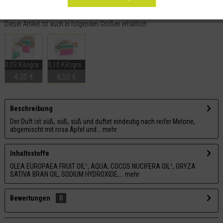
Merken
Teilen
Dieser Artikel ist auch in folgenden Größen erhältlich:
0,03 Kilogramm
0,10 Kilogramm
4,30 €
8,50 €
Beschreibung
Der Duft ist süß, süß, süß und duftet eindeutig nach reifer Melone,
abgemischt mit rosa Äpfel und...
mehr
Inhaltsstoffe
OLEA EUROPAEA FRUIT OIL¹, AQUA, COCOS NUCIFERA OIL¹, ORYZA
SATIVA BRAN OIL, SODIUM HYDROXIDE,...
mehr
Bewertungen
0