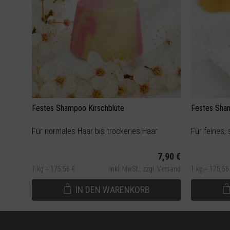
Festes Shampoo Kirschblüte
Festes Sha
Für normales Haar bis trockenes Haar
Für feines,
7,90 €
1 kg = 175,56 €
inkl. MwSt.,
zzgl. Versand
1 kg = 175,56
IN DEN
WARENKORB