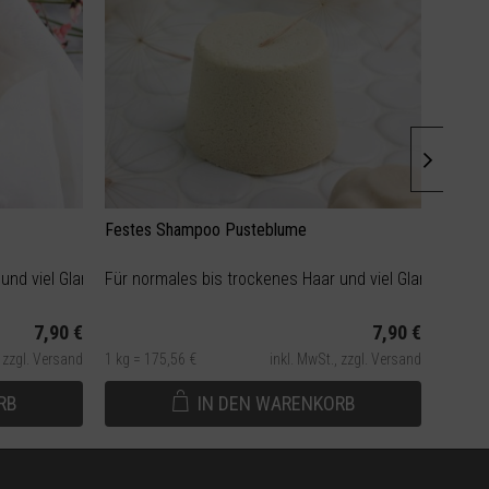
Festes Shampoo Pusteblume
Feste
und viel Glanz
Für normales bis trockenes Haar und viel Glanz
Für no
7,90 €
7,90 €
,
zzgl. Versand
1 kg = 175,56 €
inkl. MwSt.,
zzgl. Versand
1 kg = 
RB
IN DEN
WARENKORB