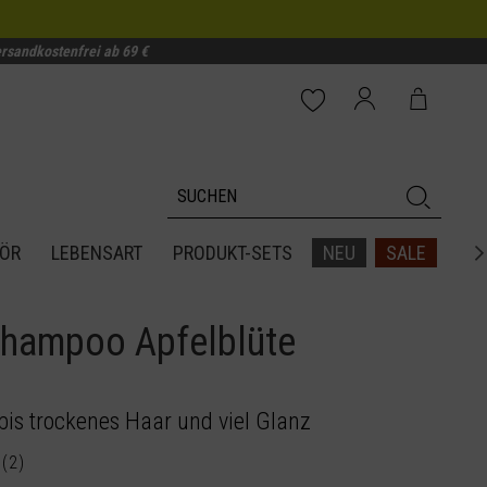
rsandkostenfrei ab 69 €
ÖR
LEBENSART
PRODUKT-SETS
NEU
SALE

Shampoo Apfelblüte
bis trockenes Haar und viel Glanz
(
2
)