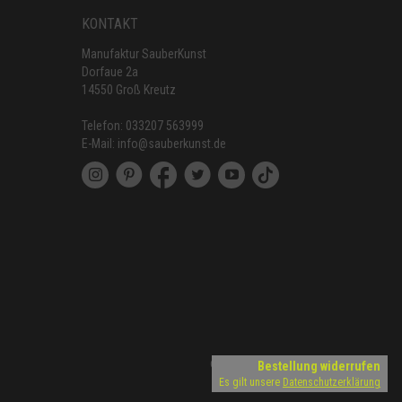
KONTAKT
Manufaktur SauberKunst
Dorfaue 2a
14550 Groß Kreutz
Telefon:
033207 563999
E-Mail:
info@sauberkunst.de
Copyright © 2026 SauberKunst
Bestellung widerrufen
Es gilt unsere
Datenschutzerklärung
Realisiert von
mit