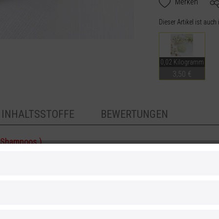
Merken
Dieser Artikel ist auch
0,02 Kilogramm
3,50 €
INHALTSSTOFFE
BEWERTUNGEN
" Shampoos.)
 abgerundet mit exotischen Blüten und Hölzern -
 handelt sich um keine Seife, sondern ein festes
endet werden kann. Mandel-Öl pflegt besonders
. Gleichzeitig absorbiert weiße Tonerde