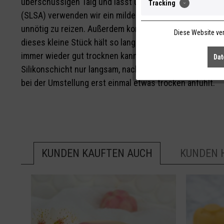
überschüssigen Talg und lässt und die Haare so länger l
Tracking
(SLSA) verwenden wir ein mildes, für Naturkosmetik zug
unnötig zu reizen. Außerdem kommt die Apfelblüte komple
Diese Website ver
dieses kleine Stück hält so lang wie 2-3 Flaschen he
immer wieder gut trocknen kann. Unsere Shampoos sind si
Dat
Silikonschicht nur langsam, nach und nach von den Haar
bei der Umstellung erst einmal etwas trocken anfühlt.
KUNDEN KAUFTEN AUCH
KUNDEN 