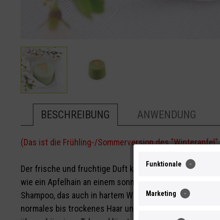
BESCHREIBUNG
ANWENDUNG
(Das ist die Frühling-/Sommerversion des "Winterapfel
Funktionale
Der frische und fruchtige Duft knackiger, grüner Äpfel,
wie ein Apfelhain an einem sonnigen Tag im Frühling! Es
Marketing
Shampoo, das auch in hartem Wasser problemlos angew
normales bis trockenes Haar und verleiht ihm viel Glanz