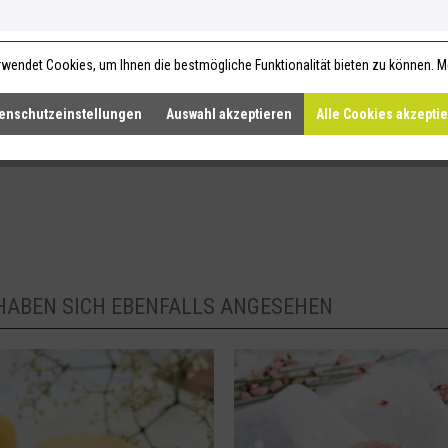
uftig bleiben. Mit Sodium Lauryl Sulfoacetate
elassenes Tensid, um die Kopfhaut nicht
tt plastikfrei und platzsparend zu dir - denn
wendet Cookies, um Ihnen die bestmögliche Funktionalität bieten zu können.
M
rkömmliches Shampoo, wenn es zwischendurch
likonfrei. Bitte beachtet, dass sich die
enschutzeinstellungen
Auswahl akzeptieren
Alle Cookies akzepti
en löst. Darum kann es sein, dass sich das Haar
HABEN SICH EBENFALLS ANGESEHEN