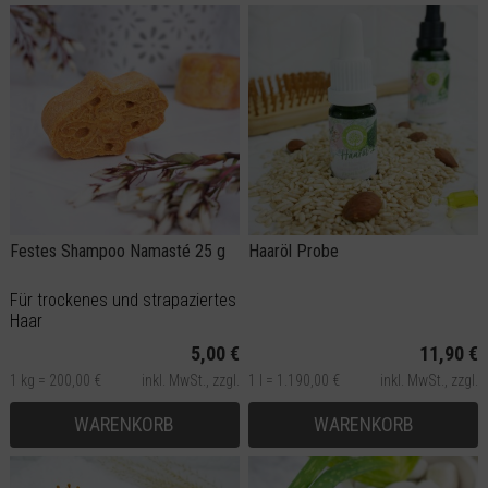
Festes Shampoo Namasté 25 g
Haaröl Probe
Für trockenes und strapaziertes
Haar
5,00 €
11,90 €
1 kg = 200,00 €
inkl. MwSt.,
zzgl.
1 l = 1.190,00 €
inkl. MwSt.,
zzgl.
Versand
Versand
WARENKORB
WARENKORB