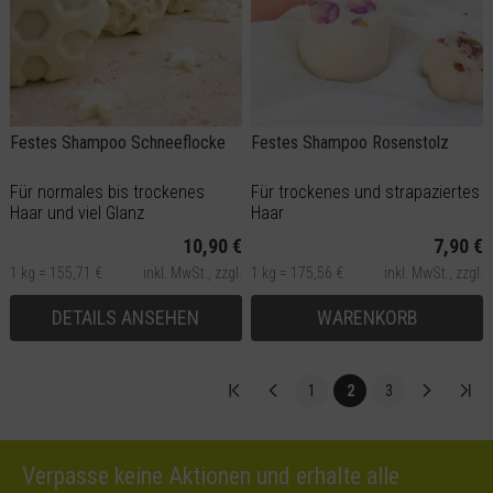
Festes Shampoo Schneeflocke
Festes Shampoo Rosenstolz
Für normales bis trockenes
Für trockenes und strapaziertes
Haar und viel Glanz
Haar
10,90 €
7,90 €
1 kg = 155,71 €
inkl. MwSt.,
zzgl.
1 kg = 175,56 €
inkl. MwSt.,
zzgl.
Versand
Versand
DETAILS ANSEHEN
WARENKORB
1
2
3
Verpasse keine Aktionen und erhalte alle