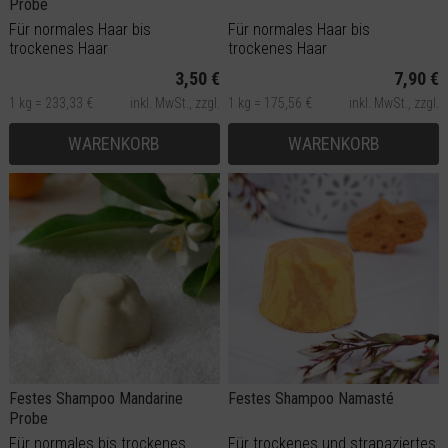
Probe
Für normales Haar bis
Für normales Haar bis
trockenes Haar
trockenes Haar
3,50 €
7,90 €
1 kg = 233,33 €
inkl. MwSt.,
zzgl.
1 kg = 175,56 €
inkl. MwSt.,
zzgl.
Versand
Versand
WARENKORB
WARENKORB
Festes Shampoo Mandarine
Festes Shampoo Namasté
Probe
Für normales bis trockenes
Für trockenes und strapaziertes