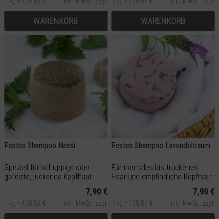
1 kg = 175,56 €
inkl. MwSt.,
zzgl.
1 kg = 175,56 €
inkl. MwSt.,
zzgl.
Versand
Versand
WARENKORB
WARENKORB
Festes Shampoo Nessi
Festes Shampoo Lavendeltraum
Speziell für schuppige oder
Für normales bis trockenes
gereizte, juckende Kopfhaut
Haar und empfindliche Kopfhaut
7,90 €
7,90 €
1 kg = 175,56 €
inkl. MwSt.,
zzgl.
1 kg = 175,56 €
inkl. MwSt.,
zzgl.
Versand
Versand