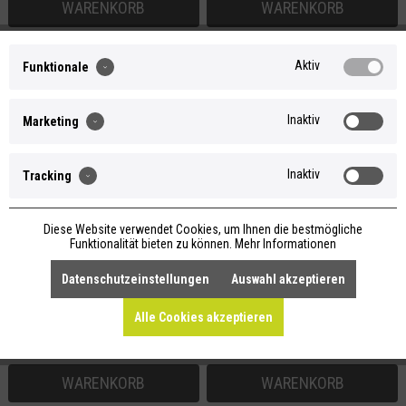
WARENKORB
WARENKORB
Aktiv
Funktionale
Inaktiv
Marketing
Inaktiv
Tracking
Diese Website verwendet Cookies, um Ihnen die bestmögliche
Festes Shampoo Froschkönig
Haarseife Verlockend
Funktionalität bieten zu können.
Mehr Informationen
Für normales bis schnell
Für normales und lockiges Haar
Datenschutzeinstellungen
Auswahl akzeptieren
fettendes Haar
Alle Cookies akzeptieren
7,90 €
7,95 €
1 kg = 175,56 €
inkl. MwSt.,
zzgl.
1 kg = 79,50 €
inkl. MwSt.,
zzgl.
Versand
Versand
WARENKORB
WARENKORB