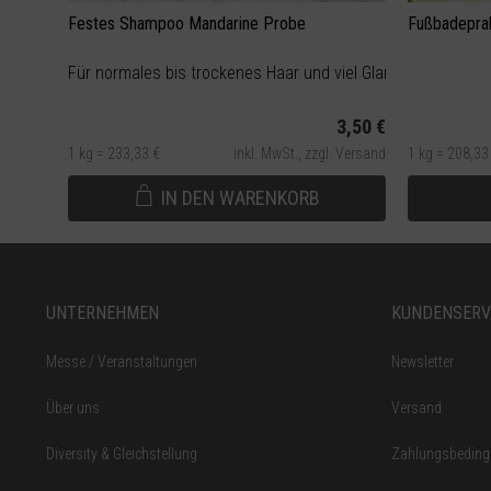
Festes Shampoo Mandarine Probe
Fußbadepral
Für normales bis trockenes Haar und viel Glanz
3,50 €
1 kg = 233,33 €
inkl. MwSt.,
zzgl. Versand
1 kg = 208,33
IN DEN
WARENKORB
UNTERNEHMEN
KUNDENSERV
Messe / Veranstaltungen
Newsletter
Über uns
Versand
Diversity & Gleichstellung
Zahlungsbedin