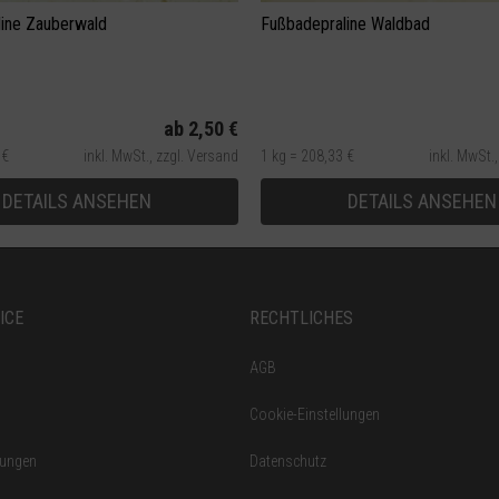
ine Zauberwald
Fußbadepraline Waldbad
ab 2,50 €
 €
inkl. MwSt.,
zzgl. Versand
1 kg = 208,33 €
inkl. MwSt.
DETAILS ANSEHEN
DETAILS ANSEHEN
ICE
RECHTLICHES
AGB
Cookie-Einstellungen
gungen
Datenschutz