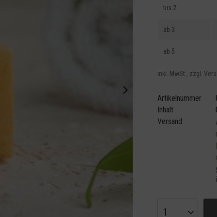
bis
2
ab
3
ab
5
inkl. MwSt.,
zzgl. Ver
Artikelnummer
Inhalt
Versand