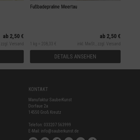
Fußbadepraline Meertau
ab 2,50 €
ab 2,50 €
,
zzgl. Versand
1 kg = 208,33 €
inkl. MwSt.,
zzgl. Versand
DETAILS ANSEHEN
KONTAKT
Manufaktur SauberKunst
Dorfaue 2a
14550 Groß Kreutz
Telefon:
033207 563999
E-Mail:
info@sauberkunst.de