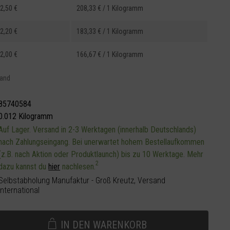
2,50 €
208,33 € / 1 Kilogramm
2,20 €
183,33 € / 1 Kilogramm
2,00 €
166,67 € / 1 Kilogramm
sand
85740584
0.012 Kilogramm
Auf Lager. Versand in 2-3 Werktagen (innerhalb Deutschlands)
nach Zahlungseingang. Bei unerwartet hohem Bestellaufkommen
(z.B. nach Aktion oder Produktlaunch) bis zu 10 Werktage. Mehr
2
dazu kannst du
hier
nachlesen.
Selbstabholung Manufaktur - Groß Kreutz, Versand
international
IN DEN
WARENKORB