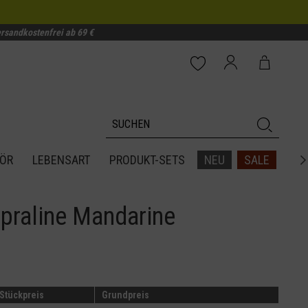
rsandkostenfrei ab 69 €
ÖR
LEBENSART
PRODUKT-SETS
NEU
SALE

praline Mandarine
Stückpreis
Grundpreis