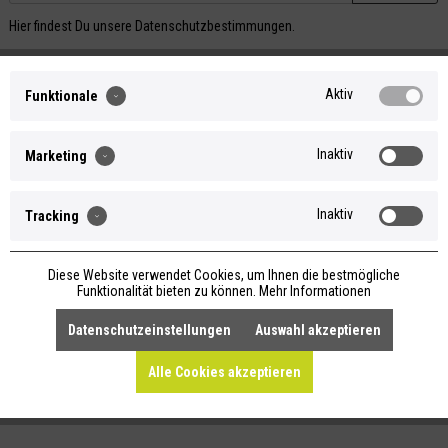
Hier findest Du unsere
Datenschutzbestimmungen
.
Festes Parfum Monoiblüte
Aktiv
Funktionale
Inaktiv
Marketing
5,50 €
Inaktiv
Tracking
1 Kilogramm = 550,00 €
inkl. MwSt.,
zzgl. Versand
Diese Website verwendet Cookies, um Ihnen die bestmögliche
Funktionalität bieten zu können.
Mehr Informationen
Artikelnummer
80600733
Datenschutzeinstellungen
Auswahl akzeptieren
Inhalt
0.01 Kilogramm
Versand
Artikel momentan nicht lieferbar.
Alle Cookies akzeptieren
Selbstabholung Manufaktur - Groß Kreutz,
Versand international