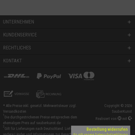
UNTERNEHMEN
KUNDENSERVICE
RECHTLICHES
KONTAKT
* Alle Preise inkl. gesetzl. Mehrwertsteuer zzgl.
Copyright © 2026
Versandkosten
SauberKunst
1
Die durchgestrichenen Preise entsprechen dem
Realisiert von
mit
ehemaligen Preis auf sauberkunst.de
2
Gilt für Lieferungen nach Deutschland. Lieferzeiten für
Bestellung widerrufen
andere Länder und Informationen zur Berechnung des
Es gilt unsere
Datenschutzerklärung